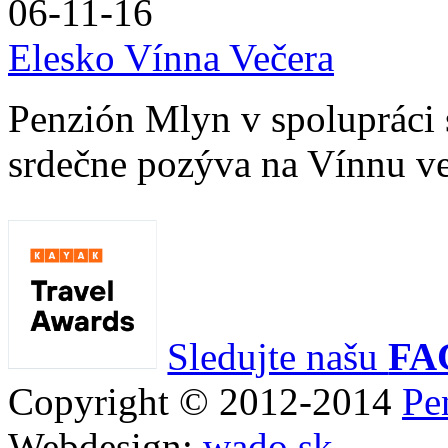
06-11-16
Elesko Vínna Večera
Penzión Mlyn v spolupráci
srdečne pozýva na Vínnu ve
Sledujte našu
FA
Copyright © 2012-2014
Pe
Webdesign:
wado.sk