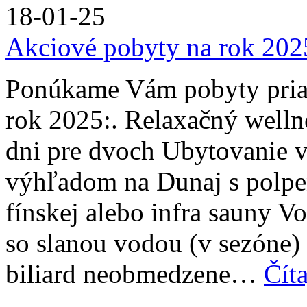
18-01-25
Akciové pobyty na rok 202
Ponúkame Vám pobyty priam
rok 2025:. Relaxačný welln
dni pre dvoch Ubytovanie v
výhľadom na Dunaj s polpe
fínskej alebo infra sauny V
so slanou vodou (v sezóne) a
biliard neobmedzene…
Číta