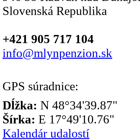
Slovenská Republika
+421 905 717 104
info@mlynpenzion.sk
GPS súradnice:
Dĺžka:
N 48°34'39.87"
Šírka:
E 17°49'10.76"
Kalendár udalostí