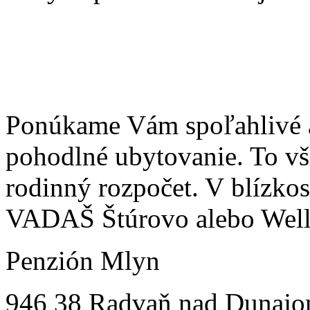
Nájdite si čas pre svoju 
Slovensku, v nádhernej pr
Mlyn ste s Vašimi deťmi 
Ponúkame Vám spoľahlivé a 
pohodlné ubytovanie. To vše
rodinný rozpočet. V blízkos
VADAŠ Štúrovo alebo Wel
Penzión Mlyn
946 38 Radvaň nad Dunaj