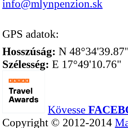
info@mlynpenzion.sk
GPS adatok:
Hosszúság:
N 48°34'39.87
Szélesség:
E 17°49'10.76"
Kövesse
FACEB
Copyright © 2012-2014
Ma