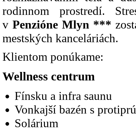
rodinnom prostredí. St
v
Penzióne Mlyn ***
zost
mestských kanceláriách.
Klientom ponúkame:
Wellness centrum
Fínsku a infra saunu
Vonkajší bazén s protip
Solárium