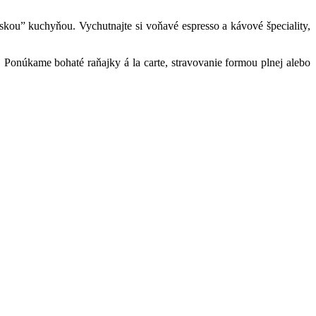
skou” kuchyňou. Vychutnajte si voňavé espresso a kávové špeciality,
e. Ponúkame bohaté raňajky á la carte, stravovanie formou plnej alebo