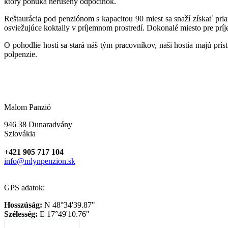
ktorý ponúka nerušený odpočinok.
Reštaurácia pod penziónom s kapacitou 90 miest sa snaží získať pri
osviežujúce koktaily v príjemnom prostredí. Dokonalé miesto pre prí
O pohodlie hostí sa stará náš tým pracovníkov, naši hostia majú prís
polpenzie.
Malom Panzió
946 38 Dunaradvány
Szlovákia
+421 905 717 104
info@mlynpenzion.sk
GPS adatok:
Hosszúság:
N 48°34'39.87"
Szélesség:
E 17°49'10.76"