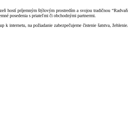
azeň hostí príjemným štýlovým prostredím a svojou tradičnou “Radvaň
jemné posedenia s priateľmi či obchodnými partnermi.
tup k internetu, na požiadanie zabezpečujeme čistenie šatstva, žehleni