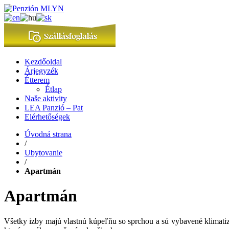
Kezdőoldal
Árjegyzék
Étterem
Étlap
Naše aktivity
LEA Panzió – Pat
Elérhetőségek
Úvodná strana
/
Ubytovanie
/
Apartmán
Apartmán
Všetky izby majú vlastnú kúpeľňu so sprchou a sú vybavené klimati