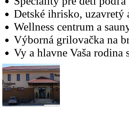
Špeciality pre deti podľa
Detské ihrisko, uzavretý 
Wellness centrum a saun
Výborná grilovačka na b
Vy a hlavne Vaša rodina 