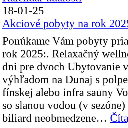
18-01-25
Akciové pobyty na rok 202
Ponúkame Vám pobyty priam
rok 2025:. Relaxačný welln
dni pre dvoch Ubytovanie v
výhľadom na Dunaj s polpe
fínskej alebo infra sauny V
so slanou vodou (v sezóne) a
biliard neobmedzene…
Číta