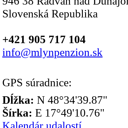
946 38 Radvaň nad Dunaj
Slovenská Republika
+421 905 717 104
info@mlynpenzion.sk
GPS súradnice:
Dĺžka:
N 48°34'39.87"
Šírka:
E 17°49'10.76"
Kalendár udalostí