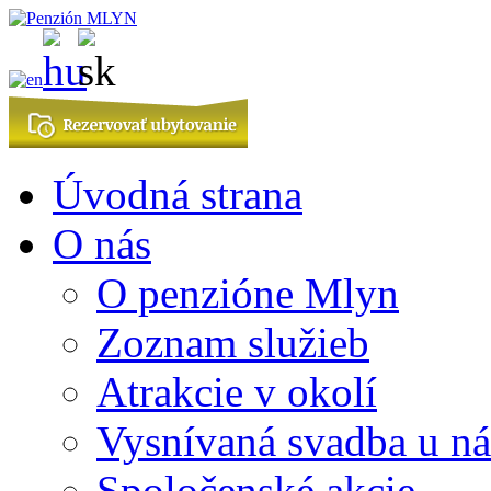
Úvodná strana
O nás
O penzióne Mlyn
Zoznam služieb
Atrakcie v okolí
Vysnívaná svadba u ná
Spoločenské akcie