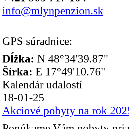
info@mlynpenzion.sk
GPS súradnice:
Dĺžka:
N 48°34'39.87"
Šírka:
E 17°49'10.76"
Kalendár udalostí
18-01-25
Akciové pobyty na rok 202
Ponúkame Vám pobyty priam