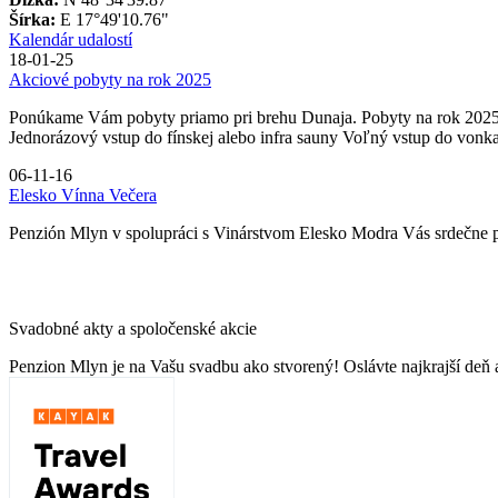
Šírka:
E 17°49'10.76"
Kalendár udalostí
18-01-25
Akciové pobyty na rok 2025
Ponúkame Vám pobyty priamo pri brehu Dunaja. Pobyty na rok 2025:
Jednorázový vstup do fínskej alebo infra sauny Voľný vstup do vonka
06-11-16
Elesko Vínna Večera
Penzión Mlyn v spolupráci s Vinárstvom Elesko Modra Vás srdečne 
Svadobné akty a spoločenské akcie
Penzion Mlyn je na Vašu svadbu ako stvorený! Oslávte najkrajší deň a