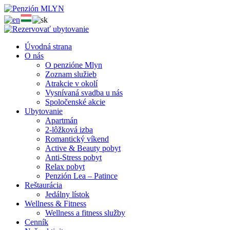
Úvodná strana
O nás
O penzióne Mlyn
Zoznam služieb
Atrakcie v okolí
Vysnívaná svadba u nás
Spoločenské akcie
Ubytovanie
Apartmán
2-lôžková izba
Romantický víkend
Active & Beauty pobyt
Anti-Stress pobyt
Relax pobyt
Penzión Lea – Patince
Reštaurácia
Jedálny lístok
Wellness & Fitness
Wellness a fitness služby
Cenník