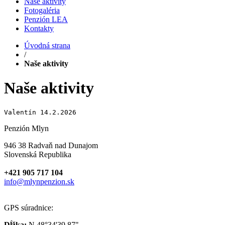
Naše aktivity
Fotogaléria
Penzión LEA
Kontakty
Úvodná strana
/
Naše aktivity
Naše aktivity
Valentín 14.2.2026
Penzión Mlyn
946 38 Radvaň nad Dunajom
Slovenská Republika
+421 905 717 104
info@mlynpenzion.sk
GPS súradnice:
Dĺžka:
N 48°34'39.87"