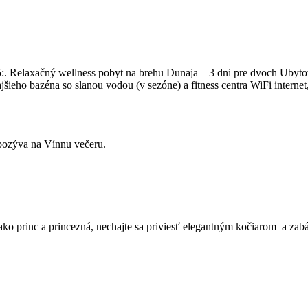
. Relaxačný wellness pobyt na brehu Dunaja – 3 dni pre dvoch Ubyto
jšieho bazéna so slanou vodou (v sezóne) a fitness centra WiFi inter
pozýva na Vínnu večeru.
ko princ a princezná, nechajte sa priviesť elegantným kočiarom a zabáv