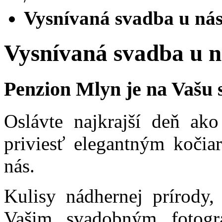
Vysnívaná svadba u ná
Vysnívaná svadba u n
Penzion Mlyn je na Vašu 
Oslávte najkrajší deň ako
priviesť elegantným kočia
nás.
Kulisy nádhernej prírody
Vašim svadobným fotogr