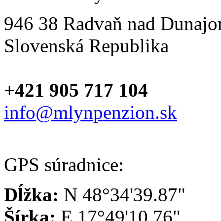
946 38 Radvaň nad Dunaj
Slovenská Republika
+421 905 717 104
info@mlynpenzion.sk
GPS súradnice:
Dĺžka:
N 48°34'39.87"
Šírka:
E 17°49'10.76"