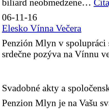
biliard neobmedzene…
Číta
06-11-16
Elesko Vínna Večera
Penzión Mlyn v spolupráci
srdečne pozýva na Vínnu ve
Svadobné akty a spoločensk
Penzion Mlyn je na Vašu sv